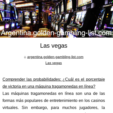
Las vegas
argentina.golden-gambling-list.com
Las vegas
Comprender las probabilidades: ¿Cuál es el porcentaje
de victoria en una máquina tragamonedas en línea?
Las máquinas tragamonedas en línea son una de las
formas más populares de entretenimiento en los casinos
virtuales. Sin embargo, para muchos jugadores, la